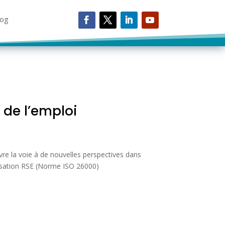
log
log
 de l’emploi
vre la voie à de nouvelles perspectives dans
llisation RSE (Norme ISO 26000)