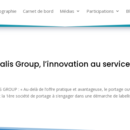
ographie
ographie
Carnet de bord
Carnet de bord
Médias
Médias
Participations
Participations
B
B
alis Group, l’innovation au service
 GROUP : « Au-delà de l’offre pratique et avantageuse, le portage ou
s est la 1ère société de portage à s’engager dans une démarche de labe