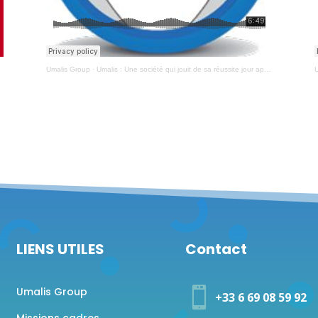
Umalis Group
·
Umalis : Une société qui jouit de sa réussite jour après jour.
U
LIENS UTILES
Contact
Umalis Group

+33 6 69 08 59 92