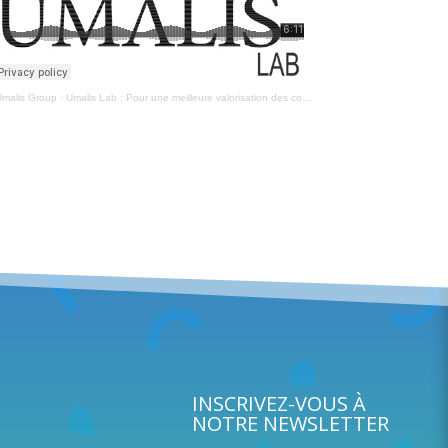
malis Group
·
Umalis Lab : Pour une meilleure valorisation des compétences de nos chercheurs portés.
INSCRIVEZ-VOUS À
NOTRE NEWSLETTER