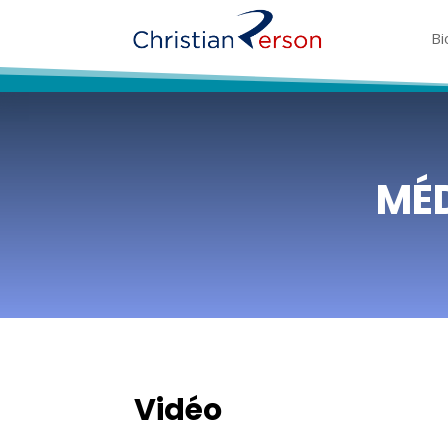
Bi
Bi
MÉD
Vidéo