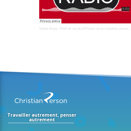
Umalis Group
·
Point de vue du M.Person sur les initiatives gouvernementales entreprises pour l’emploi
Travailler autrement, penser
autrement